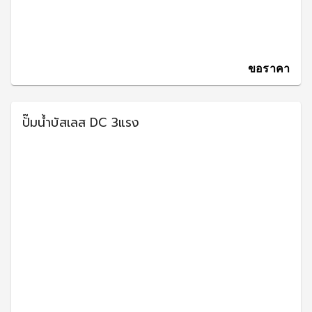
ขอราคา
ปั๊มน้ำบัสเลส DC 3แรง