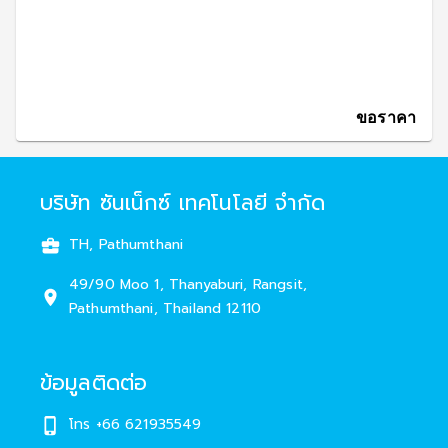
ขอราคา
บริษัท ซันเน็กซ์ เทคโนโลยี จำกัด
TH, Pathumthani
49/90 Moo 1
,
Thanyaburi
,
Rangsit
,
Pathumthani
,
Thailand
12110
ข้อมูลติดต่อ
โทร +66 621935549