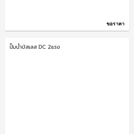
ขอราคา
ปั๊มน้ำบัสเลส DC 2แรง