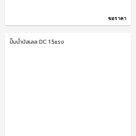
ขอราคา
ปั๊มน้ำบัสเลส DC 1.5แรง