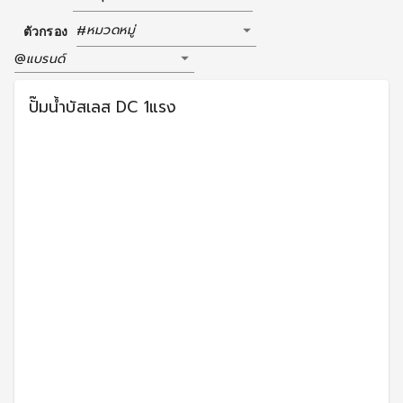
หมวดหมู่
#
ตัวกรอง
แบรนด์
@
ปั๊มน้ำบัสเลส DC 1แรง